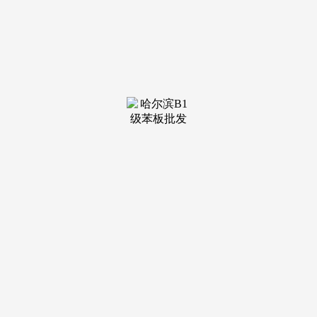
装修建
材知识
装修建
材百科
联系我
们
新闻中心
分类
关于我们
装修建材知识
装修建材百科
联系我们
栏目导航
关于我们