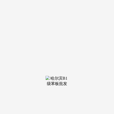
装修建
材知识
装修建
材百科
联系我
们
新闻中心
分类
关于我们
装修建材知识
装修建材百科
联系我们
栏目导航
关于我们