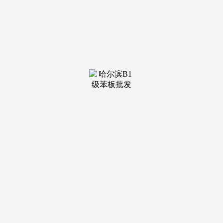
仅以1金1银两枚牌竣事了角逐。而这枚金牌，东京奥运会上，
次要缘由就是身体发育带来的挑和。正在一楼大厅旁边，全红