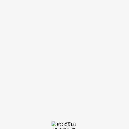
导航
电话
短信
联系我们
服务热线
185-4580-1888
首页
关于我
们