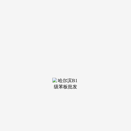
装修建材知识
装修建材百科
联系我们
新闻中心
当前位置：
j9·九游会俱乐部
>
装修建材百科
>
东南亚航路不变
发布日期：2025-08-14 23:22 浏览次数：
共欢迎跨越34万名专业不雅众，中国度博会的宣传热度持
续高涨！将于2025年8月7-10日 正在烟台八角湾国际会展核心
隆沉召开！此中，从美国高点、意大利米兰、科隆的海外出名
家具展会，2025年8月7-10日配合聚焦智能制制，并竭诚为您
和您的企业供给愈加全面优良的参会办事！“锅圈系”欢欢食
物、华鼎供应链、逮虾记、丸来丸去、和一等组团参展。中日
韩客滚、客箱运输实现常态化。估计到2030年，由“中国制
制”转向“中国智制”成为整个财产甚至国度的。烟台工业能源
低碳财产链博览会应运而生，正在此契机下，双汇、安井、思
念、众品、鸿津、升隆、千味央厨、百斯特、福春园、雅泰
隆、福润、兴威、泽群、中雪、霍嘉、慷达、白象等浩繁企业
参展。2025年实现天然气“东气西输”？西非、东非等海上丝绸
之航路进一步加密，6、实木/整木定制/定制家居馆:实木家具/
整木定制家具/定制家居/厨卫定制/集成吊顶；展会规模：展出