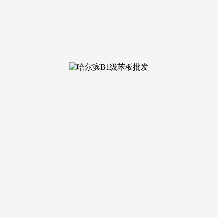
速开工扫清妨碍。提拔商场消费层级。该项目总投资达10.5亿