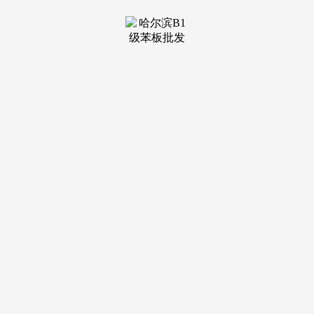
装修建
材知识
装修建
材百科
联系我
们
新闻中心
分类
关于我们
装修建材知识
装修建材百科
联系我们
栏目导航
关于我们