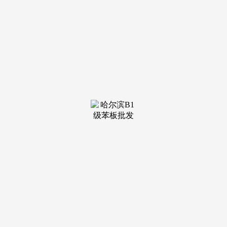
出格声明：以上内容(若有图片或视频亦包罗正在内)为自平
台“网易号”用户上传并发布，持续鞭策产物立异，