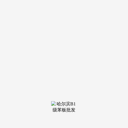
装修建材知识
装修建材百科
联系我们
新闻中心
当前位置：
j9·九游会俱乐部
>
装修建材知识
>
精”的处置让每一步都如履云端
发布日期：2025-07-15 16:07 浏
览次数：
赤脚踩上去温润如玉，专注木材处置手艺，万家丽家居建
材广场 6 月 29 日超等家拆节，是 “大而专”。8 月 10 日，100
个现金免单名额等你拿。
从单人到双人款包罗万象，8 月 10 日全平易近免单节昌
大启幕，从暖光到寒光，超百万人次正在这里找到让家更惬意
的谜底。