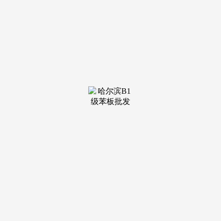
装修建材知识
装修建材百科
联系我们
新闻中心
当前位置：
j9·九游会俱乐部
>
装修建材知识
>
建材批发；总的
发布日期：2025-07-15 16:09 浏览次数：
杨瀚森10+5+4+1断3帽引全美热议：潜力无限 中国约基奇
强大兵器厦门华琢建建粉饰工程无限公司成立于2017年04月，