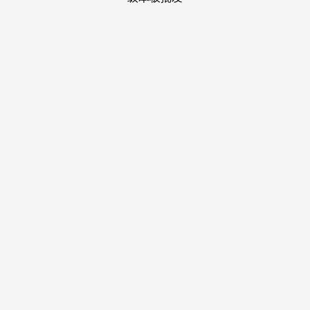
装修建
材知识
装修建
材百科
联系我
们
新闻中心
分类
关于我们
装修建材知识
装修建材百科
联系我们
栏目导航
关于我们