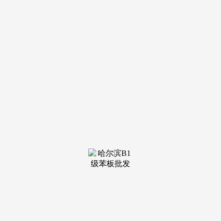
装修建
材知识
装修建
材百科
联系我
们
新闻中心
分类
关于我们
装修建材知识
装修建材百科
联系我们
栏目导航
关于我们