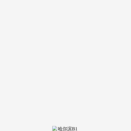
导航
电话
短信
联系我们
服务热线
185-4580-1888
首页
关于我
们