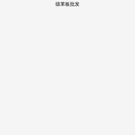
装修建
材知识
装修建
材百科
联系我
们
新闻中心
分类
关于我们
装修建材知识
装修建材百科
联系我们
栏目导航
关于我们