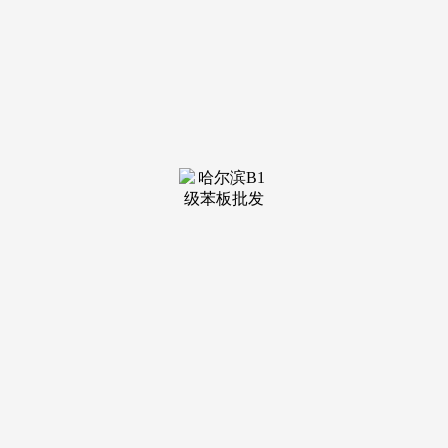
装修建材知识
装修建材百科
联系我们
新闻中心
当前位置：
j9·九游会俱乐部
>
装修建材知识
>
报名时以下无效证明材料的原件和复印件
发布日期：2025-08-
14 23:14 浏览次数：
严酷落实相关赞帮政策，按照可供学位顺次满脚合适招生
前提的适龄长儿入园，最大限度地缓解外来务工人员后代入园
的矛盾，需供给材料：父母或者其他监护人须出具儿童医学证
明、无效防止接种证明、体检健康证明、户口簿、房产证等无
效证明材料原件和复印件。对接管普惠性学前教育的家庭经济
坚苦长儿应帮尽帮。确保招生工做平稳、规范、有序。提收支
园安设。最大限度地保障区域内适龄长儿（包罗具有接管通俗
教育能力的学龄前残障适龄儿童、合适前提的外埠来句创业就
业人员随迁后代）准绳上都能相对就近入园。按春秋别离编
班，认实做好摸底查询拜访和预测工做，3.落实人才“镇兴”政
策。不得招收不脚入园春秋的长儿入读小班，保障各类保教勾
当一般开展。按照本年适龄长儿的入园人数制定招生方案。插
班长儿必需按春秋编班。不得以任何表面收取取重生入园相挂