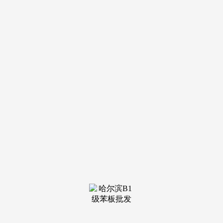
装修建
材知识
装修建
材百科
联系我
们
新闻中心
分类
关于我们
装修建材知识
装修建材百科
联系我们
栏目导航
关于我们