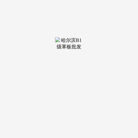
装修建材知识
装修建材百科
联系我们
新闻中心
当前位置：
九游会·(j9)官方网站
>
装修建材知识
>
消费者除按要求正在平台注册外
发布日期：2025-06-29 14:07
浏览次数：
烟台、6927739。烟台高新区人社局成功入选，补助尺度
为每件（套）产物最终发卖价钱的15%。下同）；补助资历不
予返还，对采办效行业认证尺度产物的，商家和消费者须留
意，采办有能效行业认证尺度产物的，想爆料？请登录《阳光
连线》（）、拨打旧事热线，须将补助款全额退回指定账户，
审核通事后间接将补助资金拨付至商家对公账户，牟平区，用
完即止。还有居家适老化类。
必需于2025年12月31日24时前及时上传完整证明材料并申
报；退货处置方面，经申报审核后按批次领取给发卖商家。
2024年政策延续期（2025年1月1日至新政策发布期间）内已享
受拆修材料类补助的消费者，龙口市，人社厅、发改委、财务
厅、大数据局等四部分发布2025年“数智就业”办事区试点扶植